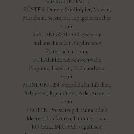
Aus dem INHALT:
KÜSTEN: Dünen, Sandhüpfer, Möwen,
Muscheln, Seesterne, Papageientaucher
u.v.m.
SEETANGWÄLDER: Seeotter,
Turbanschnecken, Gryllteisten,
Zitterrochen u.v.m.
POLARMEERE: Schwertwale,
Pinguine, Eisbären, Grönlandwale
u.v.m.
MÜNDUNGEN: Strandläufer, Libellen,
Salzgräser, Rgenpfeifer, Aale, Austern
u.v.m.
TROPEN: Fregattvögel, Palmendieb,
Meeresschildkröten, Hummer u.v.m.
KORALLENRIFFE: Kugelfisch,