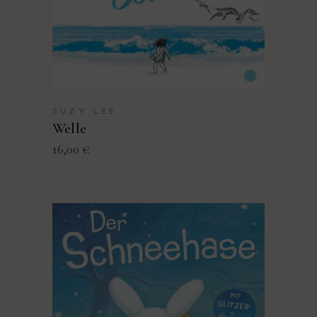
PRODUKT KAUFEN
SUZY LEE
Welle
16,00
€