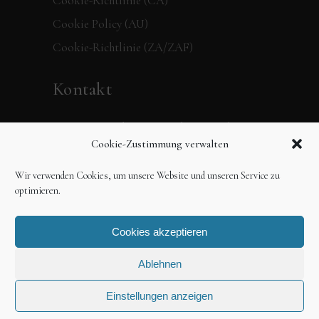
Cookie-Richtlinie (CA)
Cookie Policy (AU)
Cookie-Richtlinie (ZA/ZAF)
Kontakt
Verpassen Sie keine Neuigkeiten mehr,
Cookie-Zustimmung verwalten
folgen Sie dem 360 Grad Verlag in den
sozialen Medien oder schreiben Sie uns
Wir verwenden Cookies, um unsere Website und unseren Service zu
einfach eine Mail.
optimieren.
Cookies akzeptieren
Ablehnen
Einstellungen anzeigen