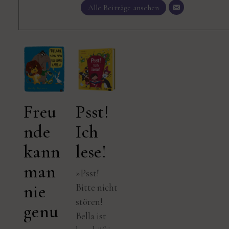
Alle Beiträge ansehen
Freu
Psst!
nde
Ich
kann
lese!
man
»Psst!
nie
Bitte nicht
stören!
genu
Bella ist