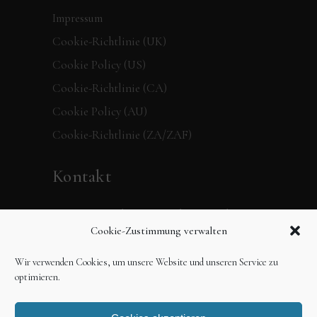
Impressum
Cookie-Richtlinie (UK)
Cookie Policy (US)
Cookie-Richtlinie (CA)
Cookie Policy (AU)
Cookie-Richtlinie (ZA/ZAF)
Kontakt
Verpassen Sie keine Neuigkeiten mehr,
Cookie-Zustimmung verwalten
folgen Sie dem 360 Grad Verlag in den
sozialen Medien oder schreiben Sie uns
Wir verwenden Cookies, um unsere Website und unseren Service zu
einfach eine Mail.
optimieren.