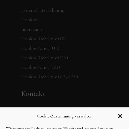
Datenschutzerklärung
Cookies
Impressum
Cookie-Richtlinie (UK)
Cookie Policy (US)
Cookie-Richtlinie (CA)
Cookie Policy (AU)
Cookie-Richtlinie (ZA/ZAF)
Kontakt
Verpassen Sie keine Neuigkeiten mehr,
Cookie-Zustimmung verwalten
folgen Sie dem 360 Grad Verlag in den
sozialen Medien oder schreiben Sie uns
Wir verwenden Cookies, um unsere Website und unseren Service zu