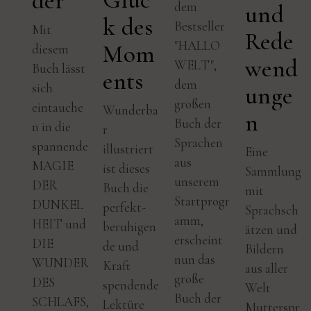
der
dem
und
k des
Bestseller
Mit
Rede
"HALLO
Mom
diesem
wend
WELT",
Buch lässt
ents
dem
sich
unge
großen
eintauche
Wunderba
n
Buch der
n in die
r
Sprachen
spannende
illustriert
Eine
aus
MAGIE
ist dieses
Sammlung
unserem
DER
Buch die
mit
Startprogr
DUNKEL
perfekt-
Sprachsch
amm,
HEIT und
beruhigen
ätzen und
erscheint
DIE
de und
Bildern
nun das
WUNDER
Kraft
aus aller
große
DES
spendende
Welt
Buch der
SCHLAFS,
Lektüre
Mutterspr