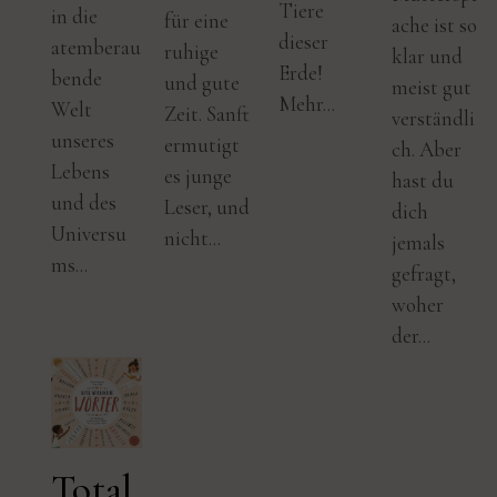
Tiere
in die
für eine
ache ist so
dieser
atemberau
ruhige
klar und
Erde!
bende
und gute
meist gut
Mehr...
Welt
Zeit. Sanft
verständli
unseres
ermutigt
ch. Aber
Lebens
es junge
hast du
und des
Leser, und
dich
Universu
nicht...
jemals
ms...
gefragt,
woher
der...
Total