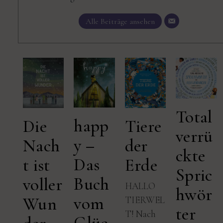
Alle Beiträge ansehen
Total
happ
Tiere
Die
verrü
y –
der
Nach
ckte
Das
Erde
t ist
Spric
Buch
voller
HALLO
hwör
vom
Wun
TIERWEL
ter
T! Nach
Glüc