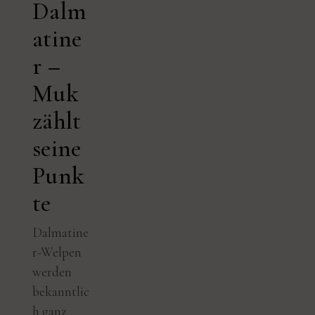
Dalm
atine
r –
Muk
zählt
seine
Punk
te
Dalmatine
r-Welpen
werden
bekanntlic
h ganz