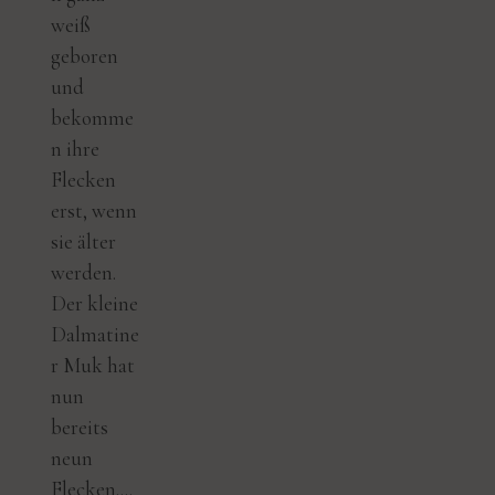
weiß
geboren
und
bekomme
n ihre
Flecken
erst, wenn
sie älter
werden.
Der kleine
Dalmatine
r Muk hat
nun
bereits
neun
Flecken....