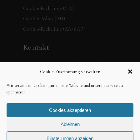
Cookie-Richtlinie (CA)
Cookie Policy (AU)
Cookie-Richtlinie (ZA/ZAF)
Kontakt
Verpassen Sie keine Neuigkeiten mehr,
Cookie-Zustimmung verwalten
folgen Sie dem 360 Grad Verlag in den
sozialen Medien oder schreiben Sie uns
Wir verwenden Cookies, um unsere Website und unseren Service zu
einfach eine Mail.
optimieren.
Cookies akzeptieren
Ablehnen
Einstellungen anzeigen