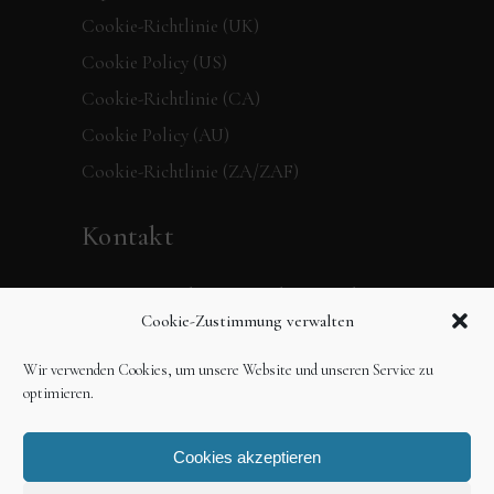
Cookie-Richtlinie (UK)
Cookie Policy (US)
Cookie-Richtlinie (CA)
Cookie Policy (AU)
Cookie-Richtlinie (ZA/ZAF)
Kontakt
Verpassen Sie keine Neuigkeiten mehr,
Cookie-Zustimmung verwalten
folgen Sie dem 360 Grad Verlag in den
sozialen Medien oder schreiben Sie uns
Wir verwenden Cookies, um unsere Website und unseren Service zu
einfach eine Mail.
optimieren.
Cookies akzeptieren